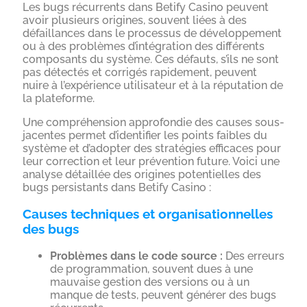
Les bugs récurrents dans Betify Casino peuvent
avoir plusieurs origines, souvent liées à des
défaillances dans le processus de développement
ou à des problèmes d’intégration des différents
composants du système. Ces défauts, s’ils ne sont
pas détectés et corrigés rapidement, peuvent
nuire à l’expérience utilisateur et à la réputation de
la plateforme.
Une compréhension approfondie des causes sous-
jacentes permet d’identifier les points faibles du
système et d’adopter des stratégies efficaces pour
leur correction et leur prévention future. Voici une
analyse détaillée des origines potentielles des
bugs persistants dans Betify Casino :
Causes techniques et organisationnelles
des bugs
Problèmes dans le code source :
Des erreurs
de programmation, souvent dues à une
mauvaise gestion des versions ou à un
manque de tests, peuvent générer des bugs