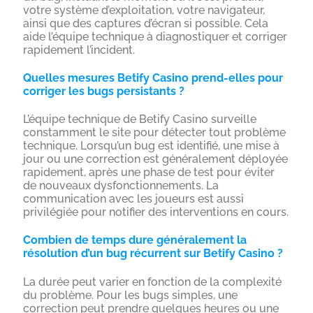
votre système d’exploitation, votre navigateur,
ainsi que des captures d’écran si possible. Cela
aide l’équipe technique à diagnostiquer et corriger
rapidement l’incident.
Quelles mesures Betify Casino prend-elles pour
corriger les bugs persistants ?
L’équipe technique de Betify Casino surveille
constamment le site pour détecter tout problème
technique. Lorsqu’un bug est identifié, une mise à
jour ou une correction est généralement déployée
rapidement, après une phase de test pour éviter
de nouveaux dysfonctionnements. La
communication avec les joueurs est aussi
privilégiée pour notifier des interventions en cours.
Combien de temps dure généralement la
résolution d’un bug récurrent sur Betify Casino ?
La durée peut varier en fonction de la complexité
du problème. Pour les bugs simples, une
correction peut prendre quelques heures ou une