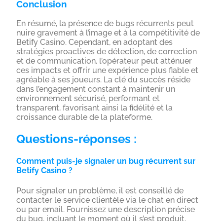
Conclusion
En résumé, la présence de bugs récurrents peut
nuire gravement à l’image et à la compétitivité de
Betify Casino. Cependant, en adoptant des
stratégies proactives de détection, de correction
et de communication, l’opérateur peut atténuer
ces impacts et offrir une expérience plus fiable et
agréable à ses joueurs. La clé du succès réside
dans l’engagement constant à maintenir un
environnement sécurisé, performant et
transparent, favorisant ainsi la fidélité et la
croissance durable de la plateforme.
Questions-réponses :
Comment puis-je signaler un bug récurrent sur
Betify Casino ?
Pour signaler un problème, il est conseillé de
contacter le service clientèle via le chat en direct
ou par email. Fournissez une description précise
du bug, incluant le moment où il s’est produit,