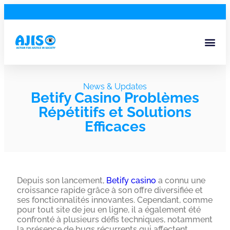
News & Updates
Betify Casino Problèmes
Répétitifs et Solutions
Efficaces
Depuis son lancement,
Betify casino
a connu une
croissance rapide grâce à son offre diversifiée et
ses fonctionnalités innovantes. Cependant, comme
pour tout site de jeu en ligne, il a également été
confronté à plusieurs défis techniques, notamment
la présence de bugs récurrents qui affectent