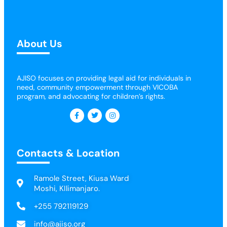
About Us
AJISO focuses on providing legal aid for individuals in
need, community empowerment through VICOBA
program, and advocating for children’s rights.
Contacts & Location
Ramole Street, Kiusa Ward
Moshi, KIlimanjaro.
+255 792119129
info@ajiso.org