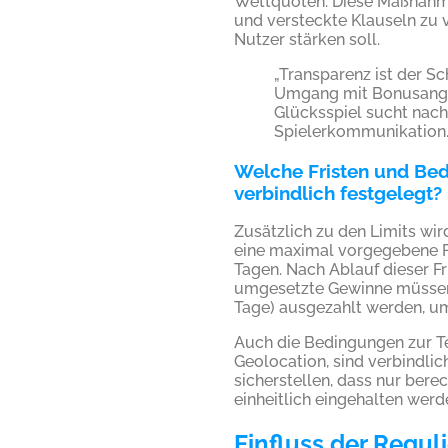
Wettquoten. Diese Maßnahmen
und versteckte Klauseln zu
Nutzer stärken soll.
„Transparenz ist der S
Umgang mit Bonusangeb
Glücksspiel sucht nach 
Spielerkommunikation
Welche Fristen und Be
verbindlich festgelegt?
Zusätzlich zu den Limits wi
eine maximal vorgegebene Fri
Tagen. Nach Ablauf dieser Fr
umgesetzte Gewinne müssen i
Tage) ausgezahlt werden, u
Auch die Bedingungen zur Te
Geolocation, sind verbindli
sicherstellen, dass nur bere
einheitlich eingehalten werd
Einfluss der Regul