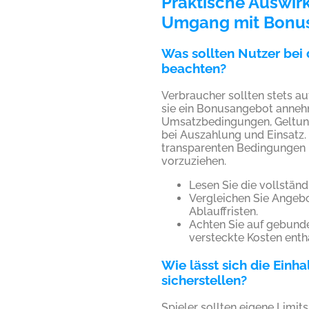
Praktische Auswir
Umgang mit Bonu
Was sollten Nutzer be
beachten?
Verbraucher sollten stets a
sie ein Bonusangebot anneh
Umsatzbedingungen, Geltung
bei Auszahlung und Einsatz.
transparenten Bedingungen
vorzuziehen.
Lesen Sie die vollstän
Vergleichen Sie Ange
Ablauffristen.
Achten Sie auf gebund
versteckte Kosten enth
Wie lässt sich die Einh
sicherstellen?
Spieler sollten eigene Limits