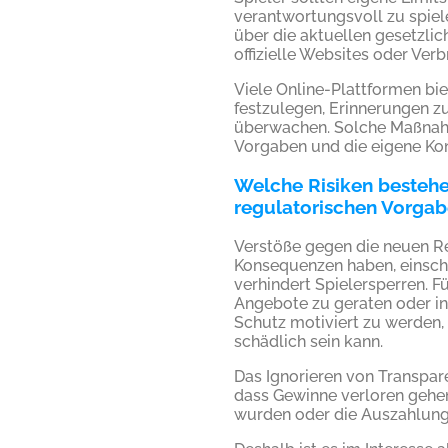
verantwortungsvoll zu spiele
über die aktuellen gesetzlic
offizielle Websites oder Ve
Viele Online-Plattformen bie
festzulegen, Erinnerungen z
überwachen. Solche Maßnahm
Vorgaben und die eigene Kon
Welche Risiken bestehe
regulatorischen Vorga
Verstöße gegen die neuen 
Konsequenzen haben, einschl
verhindert Spielersperren. Fü
Angebote zu geraten oder 
Schutz motiviert zu werden, 
schädlich sein kann.
Das Ignorieren von Transpar
dass Gewinne verloren gehen
wurden oder die Auszahlung