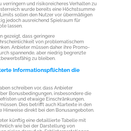
u verringern und risikoreicheres Verhalten zu
 Österreich wurde bereits eine Höchstsumme
e Limits sollen den Nutzer vor übermäßigen
tig jedoch ausreichend Spielraum für
te lassen.
n gezeigt, dass geringere
rscheinlichkeit von problematischem
senken. Anbieter müssen daher ihre Promo-
urch spannende, aber niedrig begrenzte
bewerbsfähig zu bleiben.
erte Informationspflichten die
aben schreiben vor, dass Anbieter
ber Bonusbedingungen, insbesondere die
fristen und etwaige Einschränkungen,
ssen. Dies betrifft auch Klartexte in den
e Hinweise direkt bei den Bonusangeboten.
er künftig eine detaillierte Tabelle mit
hnlich wie bei der Darstellung von