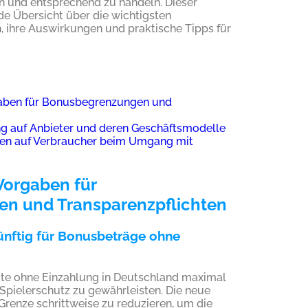
 und entsprechend zu handeln. Dieser
de Übersicht über die wichtigsten
 ihre Auswirkungen und praktische Tipps für
gaben für Bonusbegrenzungen und
ng auf Anbieter und deren Geschäftsmodelle
en auf Verbraucher beim Umgang mit
Vorgaben für
n und Transparenzpflichten
ünftig für Bonusbeträge ohne
te ohne Einzahlung in Deutschland maximal
 Spielerschutz zu gewährleisten. Die neue
 Grenze schrittweise zu reduzieren, um die