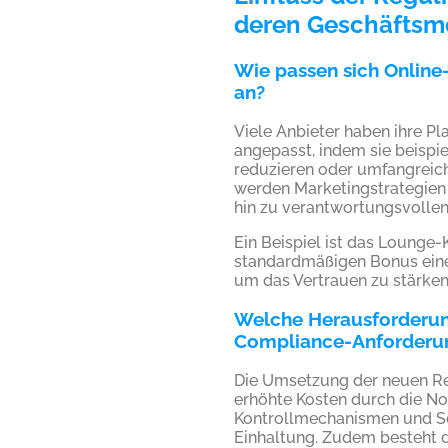
deren Geschäftsm
Wie passen sich Online
an?
Viele Anbieter haben ihre Pl
angepasst, indem sie beisp
reduzieren oder umfangreich
werden Marketingstrategien
hin zu verantwortungsvolle
Ein Beispiel ist das Lounge-
standardmäßigen Bonus eine
um das Vertrauen zu stärken
Welche Herausforderun
Compliance-Anforderu
Die Umsetzung der neuen Re
erhöhte Kosten durch die No
Kontrollmechanismen und S
Einhaltung. Zudem besteht 