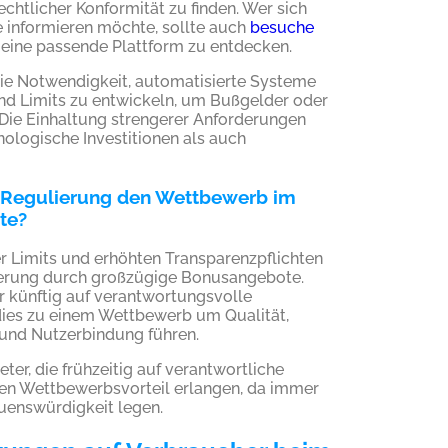
chtlicher Konformität zu finden. Wer sich
 informieren möchte, sollte auch
besuche
 eine passende Plattform zu entdecken.
 die Notwendigkeit, automatisierte Systeme
und Limits zu entwickeln, um Bußgelder oder
Die Einhaltung strengerer Anforderungen
nologische Investitionen als auch
e Regulierung den Wettbewerb im
te?
er Limits und erhöhten Transparenzpflichten
nzierung durch großzügige Bonusangebote.
er künftig auf verantwortungsvolle
dies zu einem Wettbewerb um Qualität,
 und Nutzerbindung führen.
ter, die frühzeitig auf verantwortliche
nen Wettbewerbsvorteil erlangen, da immer
uenswürdigkeit legen.