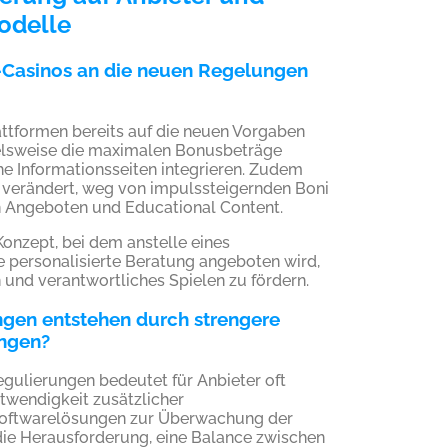
odelle
-Casinos an die neuen Regelungen
attformen bereits auf die neuen Vorgaben
ielsweise die maximalen Bonusbeträge
e Informationsseiten integrieren. Zudem
 verändert, weg von impulssteigernden Boni
n Angeboten und Educational Content.
Konzept, bei dem anstelle eines
 personalisierte Beratung angeboten wird,
 und verantwortliches Spielen zu fördern.
gen entstehen durch strengere
ngen?
gulierungen bedeutet für Anbieter oft
twendigkeit zusätzlicher
oftwarelösungen zur Überwachung der
die Herausforderung, eine Balance zwischen