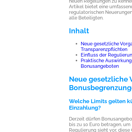
neuen Regelungen zu kennen
Artikel bietet eine umfassen
regulatorischen Neuerungen,
alle Beteiligten.
Inhalt
Neue gesetzliche Vor
Transparenzpflichten
Einfluss der Regulieru
Praktische Auswirkung
Bonusangeboten
Neue gesetzliche 
Bonusbegrenzunge
Welche Limits gelten k
Einzahlung?
Derzeit dürfen Bonusangebo
bis zu 10 Euro betragen, um
Regulierung sieht vor, diese