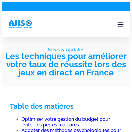
News & Updates
Les techniques pour améliorer
votre taux de réussite lors des
jeux en direct en France
Table des matières
Optimiser votre gestion du budget pour
éviter les pertes majeures
Adopter des méthodes psychologiques pour