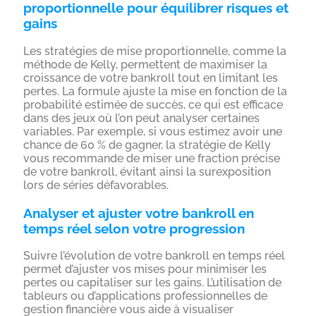
proportionnelle pour équilibrer risques et
gains
Les stratégies de mise proportionnelle, comme la
méthode de Kelly, permettent de maximiser la
croissance de votre bankroll tout en limitant les
pertes. La formule ajuste la mise en fonction de la
probabilité estimée de succès, ce qui est efficace
dans des jeux où l’on peut analyser certaines
variables. Par exemple, si vous estimez avoir une
chance de 60 % de gagner, la stratégie de Kelly
vous recommande de miser une fraction précise
de votre bankroll, évitant ainsi la surexposition
lors de séries défavorables.
Analyser et ajuster votre bankroll en
temps réel selon votre progression
Suivre l’évolution de votre bankroll en temps réel
permet d’ajuster vos mises pour minimiser les
pertes ou capitaliser sur les gains. L’utilisation de
tableurs ou d’applications professionnelles de
gestion financière vous aide à visualiser