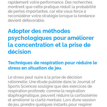
rapidement votre performance. Des recherches
montrent que cette pratique réduit la probabilité
de pertes importantes, car elle vous force à
reconsidérer votre stratégie lorsque la tendance
devient défavorable.
Adopter des méthodes
psychologiques pour améliorer
la concentration et la prise de
décision
Techniques de respiration pour réduire le
stress en situation de jeu
Le stress peut nuire à la prise de décision
rationnelle. Une étude publiée dans le Journal of
Sports Sciences souligne que des exercices de
respiration profonde, comme la respiration
diaphragmatique, peuvent réduire la cortisolémie
et améliorer la clarté mentale. Lors d’une session
de jeu, prendre quelques instants pour respirer