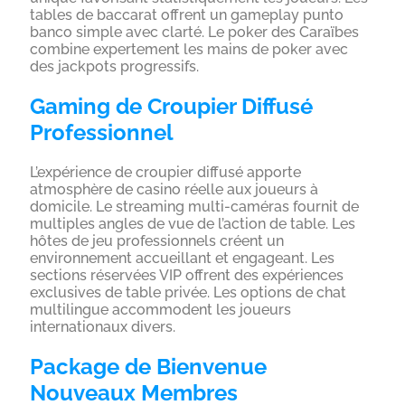
tables de baccarat offrent un gameplay punto
banco simple avec clarté. Le poker des Caraïbes
combine expertement les mains de poker avec
des jackpots progressifs.
Gaming de Croupier Diffusé
Professionnel
L’expérience de croupier diffusé apporte
atmosphère de casino réelle aux joueurs à
domicile. Le streaming multi-caméras fournit de
multiples angles de vue de l’action de table. Les
hôtes de jeu professionnels créent un
environnement accueillant et engageant. Les
sections réservées VIP offrent des expériences
exclusives de table privée. Les options de chat
multilingue accommodent les joueurs
internationaux divers.
Package de Bienvenue
Nouveaux Membres