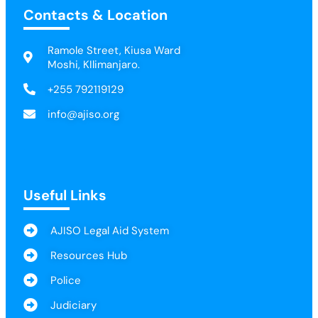
Contacts & Location
Ramole Street, Kiusa Ward
Moshi, KIlimanjaro.
+255 792119129
info@ajiso.org
.
Useful Links
AJISO Legal Aid System
Resources Hub
Police
Judiciary