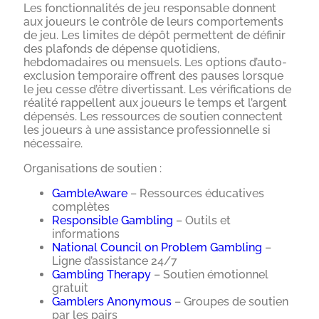
Les fonctionnalités de jeu responsable donnent
aux joueurs le contrôle de leurs comportements
de jeu. Les limites de dépôt permettent de définir
des plafonds de dépense quotidiens,
hebdomadaires ou mensuels. Les options d’auto-
exclusion temporaire offrent des pauses lorsque
le jeu cesse d’être divertissant. Les vérifications de
réalité rappellent aux joueurs le temps et l’argent
dépensés. Les ressources de soutien connectent
les joueurs à une assistance professionnelle si
nécessaire.
Organisations de soutien :
GambleAware
– Ressources éducatives
complètes
Responsible Gambling
– Outils et
informations
National Council on Problem Gambling
–
Ligne d’assistance 24/7
Gambling Therapy
– Soutien émotionnel
gratuit
Gamblers Anonymous
– Groupes de soutien
par les pairs