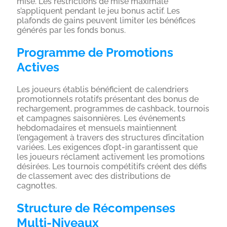
mise. Les restrictions de mise maximale
s’appliquent pendant le jeu bonus actif. Les
plafonds de gains peuvent limiter les bénéfices
générés par les fonds bonus.
Programme de Promotions
Actives
Les joueurs établis bénéficient de calendriers
promotionnels rotatifs présentant des bonus de
rechargement, programmes de cashback, tournois
et campagnes saisonnières. Les événements
hebdomadaires et mensuels maintiennent
l’engagement à travers des structures d’incitation
variées. Les exigences d’opt-in garantissent que
les joueurs réclament activement les promotions
désirées. Les tournois compétitifs créent des défis
de classement avec des distributions de
cagnottes.
Structure de Récompenses
Multi-Niveaux