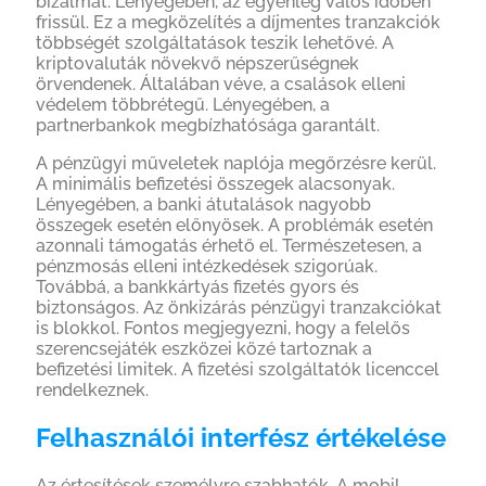
bizalmat. Lényegében, az egyenleg valós időben
frissül. Ez a megközelítés a díjmentes tranzakciók
többségét szolgáltatások teszik lehetővé. A
kriptovaluták növekvő népszerűségnek
örvendenek. Általában véve, a csalások elleni
védelem többrétegű. Lényegében, a
partnerbankok megbízhatósága garantált.
A pénzügyi műveletek naplója megőrzésre kerül.
A minimális befizetési összegek alacsonyak.
Lényegében, a banki átutalások nagyobb
összegek esetén előnyösek. A problémák esetén
azonnali támogatás érhető el. Természetesen, a
pénzmosás elleni intézkedések szigorúak.
Továbbá, a bankkártyás fizetés gyors és
biztonságos. Az önkizárás pénzügyi tranzakciókat
is blokkol. Fontos megjegyezni, hogy a felelős
szerencsejáték eszközei közé tartoznak a
befizetési limitek. A fizetési szolgáltatók licenccel
rendelkeznek.
Felhasználói interfész értékelése
Az értesítések személyre szabhatók. A mobil