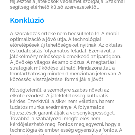
fejlesztés a játékosok védelmét szolgálja. Szakmai
segítség elérhető külső szervezetektől.
Konklúzió
A szórakozás értéke nem becsülhető le. A mobil
optimalizáció a jövő útja. A technológiai
előrelépések új lehetőségeket nyitnak. Az oktatás
és tudatosítás folyamatos feladat. Ezenkívül, a
játékélmény minősége kiemelkedő az iparágban.
A jövőkép világos és ambiciózus. A megtartási
stratégiák működése látható. Mindazonáltal, a
fenntarthatóság minden dimenzióban jelen van. A
közösség visszajelzései formálják a jövőt.
Kétségtelenül, a személyre szabás növeli az
elköteleződést. A játékfelelősség kulturális
kérdés. Ezenkívül, a siker nem véletlen, hanem
tudatos munka eredménye. A folyamatos
fejlesztések garant álják a versenyképességet.
Továbbá, a szabályozói megfelelés nem
kérdőjelezhető meg. Fontos megjegyezni, hogy a
technológia és emberiesség egyensúlya fontos. A