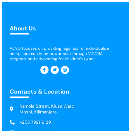
About Us
AJISO focuses on providing legal aid for individuals in
need, community empowerment through VICOBA
program, and advocating for children’s rights.
Contacts & Location
Ramole Street, Kiusa Ward
Moshi, KIlimanjaro.
+255 792119129