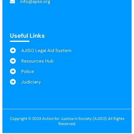
info@ajiso.org
.
Useful Links
AJISO Legal Aid System
Resources Hub
Police
Judiciary
Copyright © 2024 Action for Justice in Society (AJISO), All Rights
Reserved.