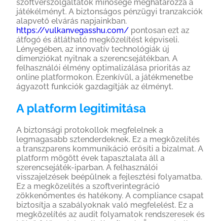
szoftverszolgáltatók minősége meghatározza a
játékélményt. A biztonságos pénzügyi tranzakciók
alapvető elvárás napjainkban.
https://vulkanvegasshu.com/
pontosan ezt az
átfogó és átlátható megközelítést képviseli.
Lényegében, az innovatív technológiák új
dimenziókat nyitnak a szerencsejátékban. A
felhasználói élmény optimalizálása prioritás az
online platformokon. Ezenkívül, a játékmenetbe
ágyazott funkciók gazdagítják az élményt.
A platform legitimitása
A biztonsági protokollok megfelelnek a
legmagasabb sztenderdeknek. Ez a megközelítés
a transzparens kommunikáció erősíti a bizalmat. A
platform mögött évek tapasztalata áll a
szerencsejáték-iparban. A felhasználói
visszajelzések beépülnek a fejlesztési folyamatba.
Ez a megközelítés a szoftverintegráció
zökkenőmentes és hatékony. A compliance csapat
biztosítja a szabályoknak való megfelelést. Ez a
megközelítés az audit folyamatok rendszeresek és