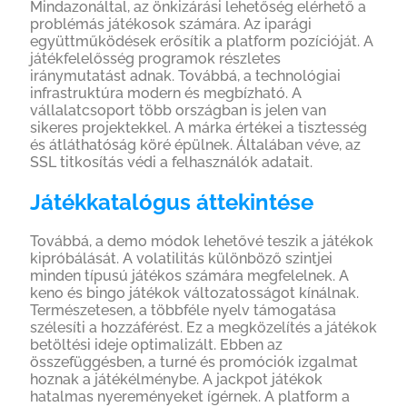
Mindazonáltal, az önkizárási lehetőség elérhető a
problémás játékosok számára. Az iparági
együttműködések erősítik a platform pozícióját. A
játékfelelősség programok részletes
iránymutatást adnak. Továbbá, a technológiai
infrastruktúra modern és megbízható. A
vállalatcsoport több országban is jelen van
sikeres projektekkel. A márka értékei a tisztesség
és átláthatóság köré épülnek. Általában véve, az
SSL titkosítás védi a felhasználók adatait.
Játékkatalógus áttekintése
Továbbá, a demo módok lehetővé teszik a játékok
kipróbálását. A volatilitás különböző szintjei
minden típusú játékos számára megfelelnek. A
keno és bingo játékok változatosságot kínálnak.
Természetesen, a többféle nyelv támogatása
szélesíti a hozzáférést. Ez a megközelítés a játékok
betöltési ideje optimalizált. Ebben az
összefüggésben, a turné és promóciók izgalmat
hoznak a játékélménybe. A jackpot játékok
hatalmas nyereményeket ígérnek. A platform a