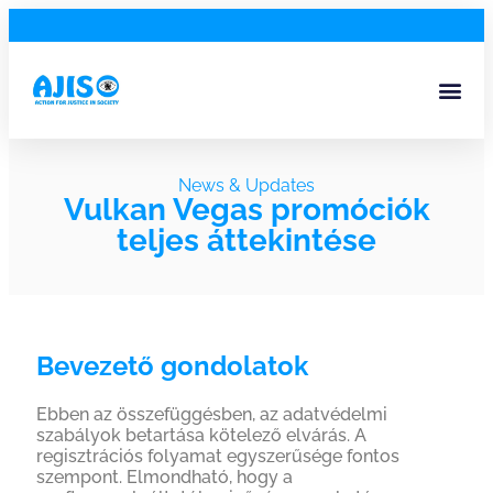
News & Updates
Vulkan Vegas promóciók
teljes áttekintése
Bevezető gondolatok
Ebben az összefüggésben, az adatvédelmi
szabályok betartása kötelező elvárás. A
regisztrációs folyamat egyszerűsége fontos
szempont. Elmondható, hogy a